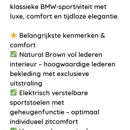
bestuurdersstoel met geheugen
klassieke BMW-sportiviteit met
•
Luxe lederen bekleding
luxe, comfort en tijdloze elegantie.
•
Sportstoelen
•
Sportstuur
Belangrijkste kenmerken &
•
Voorstoelen verwarmd
comfort
•
Zwarte hemelbekleding
Natural Brown vol lederen
•
12Volt aansluiting
interieur – hoogwaardige lederen
•
Armsteun achter
bekleding met exclusieve
•
Armsteun voor
uitstraling
•
Boordcomputer
Elektrisch verstelbare
•
Elektrische ramen achter
sportstoelen met
•
Elektrische ramen voor
geheugenfunctie – optimaal
•
Hoofdsteunen voor en achter
individueel zitcomfort
•
Houtafwerking interieur