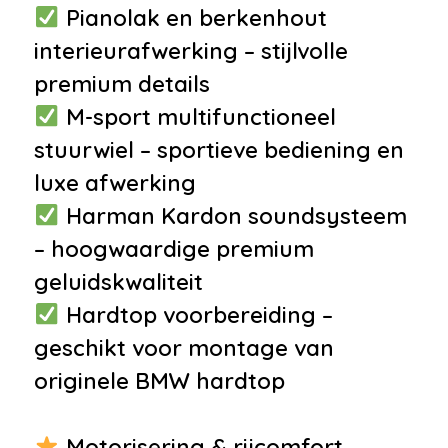
Pianolak en berkenhout
•
Bandenspanningscontrolesysteem
interieurafwerking – stijlvolle
•
Derde remlicht
premium details
•
Elektronische
M-sport multifunctioneel
remkrachtverdeling
stuurwiel – sportieve bediening en
•
Elektronisch Stabiliteits
luxe afwerking
Programma
Harman Kardon soundsysteem
Overige
– hoogwaardige premium
•
Niet in gerookt
geluidskwaliteit
•
Stuur leder
Hardtop voorbereiding –
•
Voorstoel(en) elektrisch
geschikt voor montage van
verstelbaar
originele BMW hardtop
•
Zomerbanden
Motorisering & rijcomfort