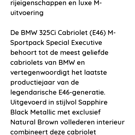
rijeigenschappen en luxe M-
•
Metaalkleur
uitvoering
•
Mistlampen voor
Infotainment
De BMW 325Ci Cabriolet (E46) M-
Sportpack Special Executive
•
Harman Kardon sound system
behoort tot de meest geliefde
•
Navigatiesysteem
cabriolets van BMW en
•
Radio-cassette
vertegenwoordigt het laatste
Interieur
productiejaar van de
•
Airco met elektronische
legendarische E46-generatie.
regeling
Uitgevoerd in stijlvol Sapphire
•
Cruise control
Black Metallic met exclusief
•
Decor pianolak
Natural Brown vollederen interieur
•
Elektrisch verstelb.
combineert deze cabriolet