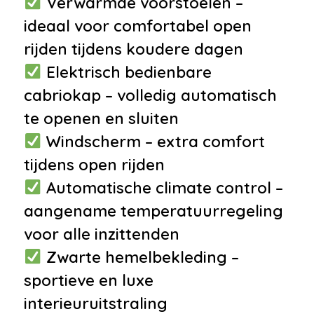
Verwarmde voorstoelen –
•
Lederen bekleding
ideaal voor comfortabel open
•
Regensensor
rijden tijdens koudere dagen
•
Stuurbekrachtiging
Elektrisch bedienbare
•
Stuur verstelbaar
cabriokap – volledig automatisch
•
Voorstoelen in hoogte
te openen en sluiten
verstelbaar
Windscherm – extra comfort
Veiligheid
tijdens open rijden
Automatische climate control –
•
Anti Blokkeer Systeem
aangename temperatuurregeling
•
Anti doorSlip Regeling
voor alle inzittenden
•
Airbag(s) side voor
Zwarte hemelbekleding –
•
Airbag bestuurder
sportieve en luxe
•
Airbag passagier
interieuruitstraling
•
Alarm klasse 3