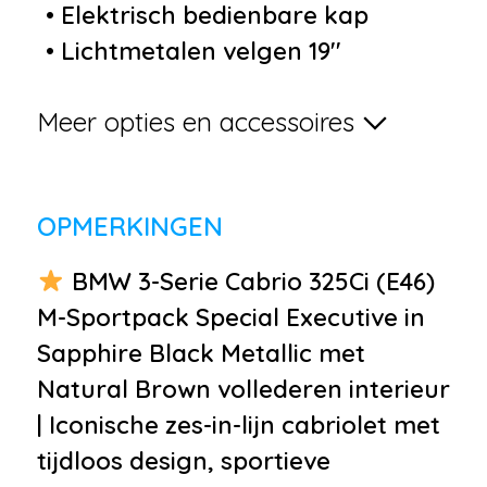
•
Elektrisch bedienbare kap
•
Lichtmetalen velgen 19''
•
Parkeersensor achter
Meer opties en accessoires
•
Sportonderstel
•
Windscherm
•
Xenon koplampen
OPMERKINGEN
•
Buitenspiegels elektrisch
verstelbaar
BMW 3-Serie Cabrio 325Ci (E46)
•
Buitenspiegels verwarmbaar
M-Sportpack Special Executive in
•
Bumpers in carrosseriekleur
Sapphire Black Metallic met
•
Centrale deurvergrendeling
Natural Brown vollederen interieur
met afstandsbediening
| Iconische zes-in-lijn cabriolet met
•
Getint glas
tijdloos design, sportieve
•
Koplampreiniging