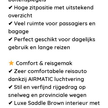
•
EASY PACK-achterklep met
✔ Hoge zitpositie met uitstekend
elektrische bediening voor
overzicht
openen en sluiten
✔ Veel ruimte voor passagiers en
•
Exclusive-pakket
bagage
•
Lederlook ARTICO
✔ Perfect geschikt voor dagelijks
•
Luchtvering en automatische
gebruik en lange reizen
niveauregeling
•
Navigatie-pakket
Comfort & reisgemak
•
Parkeer pakket
✔ Zeer comfortabele reisauto
•
Parkeerpakket met 360°-
dankzij AIRMATIC luchtvering
camera
✔ Stil en verfijnd rijgedrag op
•
Schakelmogelijkheid aan
snelweg en provinciale wegen
stuurwiel
✔ Luxe Saddle Brown interieur met
•
Spiegel-pakket