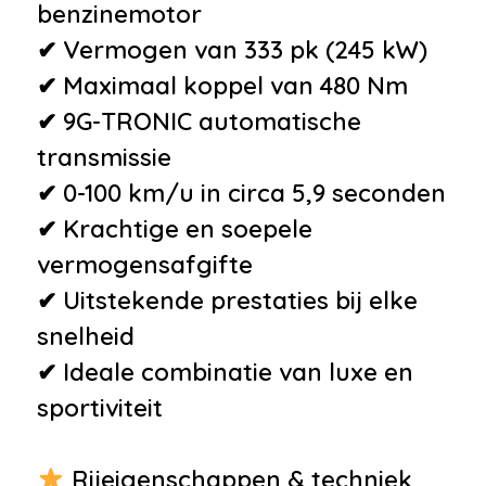
instrumentenpaneel
benzinemotor
•
Head-up display
✔ Vermogen van 333 pk (245 kW)
•
Houtafwerking interieur
✔ Maximaal koppel van 480 Nm
•
Kunstlederen bekleding
✔ 9G-TRONIC automatische
•
Lederen interieurdelen
transmissie
•
Luxe lederen bekleding
✔ 0-100 km/u in circa 5,9 seconden
•
Sfeerverlichting interieur
✔ Krachtige en soepele
•
Sportstuur
vermogensafgifte
•
Voorstoelen verwarmd
✔ Uitstekende prestaties bij elke
•
Zwarte hemelbekleding
snelheid
•
12Volt aansluiting
✔ Ideale combinatie van luxe en
•
Achterbank in delen
sportiviteit
neerklapbaar
•
Armsteun
Rijeigenschappen & techniek