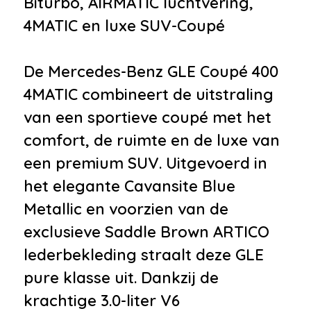
Biturbo, AIRMATIC luchtvering,
•
Buitenspiegels elektrisch
4MATIC en luxe SUV-Coupé
inklapbaar
•
Buitenspiegels elektrisch
De Mercedes-Benz GLE Coupé 400
verstel- en verwarmbaar
4MATIC combineert de uitstraling
•
Buitenspiegels elektrisch
van een sportieve coupé met het
verstelbaar
comfort, de ruimte en de luxe van
•
Buitenspiegels verwarmbaar
een premium SUV. Uitgevoerd in
•
Bumpers in carrosseriekleur
het elegante Cavansite Blue
•
Centrale deurvergrendeling
Metallic en voorzien van de
met afstandsbediening
exclusieve Saddle Brown ARTICO
•
Elektrisch bedienbare
lederbekleding straalt deze GLE
achterklep
pure klasse uit. Dankzij de
•
Getint glas
krachtige 3.0-liter V6