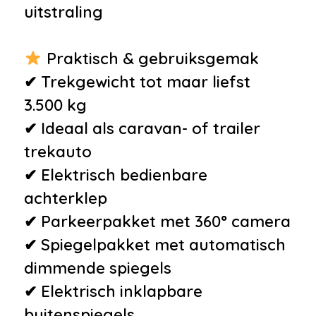
uitstraling
•
Achteropkomend verkeer
waarschuwing
Praktisch & gebruiksgemak
•
Achteruitrijcamera
✔ Trekgewicht tot maar liefst
•
Actieve parkeerassistent incl
3.500 kg
PARKTRONIC
✔ Ideaal als caravan- of trailer
•
Adaptieve grootlichtassistent
trekauto
plus
✔ Elektrisch bedienbare
•
AIRMATIC-pakket
achterklep
•
Antidiefstalpakket
✔ Parkeerpakket met 360° camera
•
Bots herkenning systeem
✔ Spiegelpakket met automatisch
•
COMAND Online
dimmende spiegels
•
Dashboard en bovenkant
✔ Elektrisch inklapbare
portieren in lederlook ARTICO
buitenspiegels