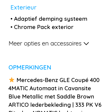
Exterieur
•
Adaptief demping systeem
•
Chrome Pack exterior
•
Elektronische
Meer opties en accessoires
remkrachtverdeling
•
LED achterlichten
•
LED dagrijverlichting
OPMERKINGEN
•
LED koplampen
•
Metaalkleur
Mercedes-Benz GLE Coupé 400
•
Parkeer assistent
4MATIC Automaat in Cavansite
•
Parkeersensor voor en achter
Blue Metallic met Saddle Brown
•
Trekhaak afneembaar
ARTICO lederbekleding | 333 PK V6
•
Achterspoiler