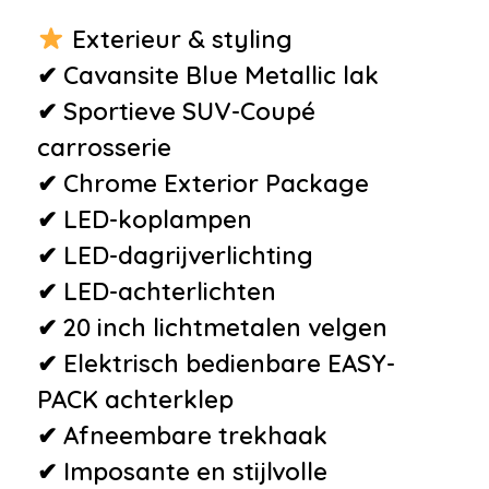
•
Alarm klasse 1(startblokkering)
Exterieur & styling
•
Alarm klasse 3
✔ Cavansite Blue Metallic lak
•
Anti Blokkeer Systeem
✔ Sportieve SUV-Coupé
•
Anti doorSlip Regeling
carrosserie
•
Bandenspanningscontrolesysteem
✔ Chrome Exterior Package
•
Derde remlicht
✔ LED-koplampen
•
Elektronisch Stabiliteits
✔ LED-dagrijverlichting
Programma
✔ LED-achterlichten
•
Hill hold functie
✔ 20 inch lichtmetalen velgen
•
Vermoeidheids herkenning
✔ Elektrisch bedienbare EASY-
PACK achterklep
Overige
✔ Afneembare trekhaak
•
20" lichtmetalen velgen (5-
✔ Imposante en stijlvolle
dubbelspaaks), 265/45