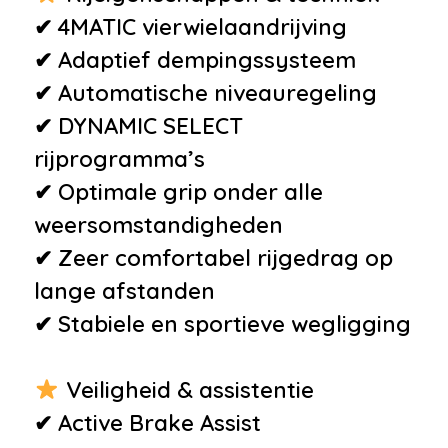
•
Armsteun achter
✔ 4MATIC vierwielaandrijving
•
Armsteun voor
✔ Adaptief dempingssysteem
•
Bestuurdersstoel in hoogte
✔ Automatische niveauregeling
verstelbaar
✔ DYNAMIC SELECT
•
Binnenspiegel automatisch
rijprogramma’s
dimmend
✔ Optimale grip onder alle
•
Boordcomputer
weersomstandigheden
•
Cruisecontrol
✔ Zeer comfortabel rijgedrag op
•
Elektrische ramen voor en
lange afstanden
achter
✔ Stabiele en sportieve wegligging
•
Elektrisch verstelbare
voorstoel(en)
Veiligheid & assistentie
•
Hoofdsteunen achter
✔ Active Brake Assist
•
Lederen bekleding