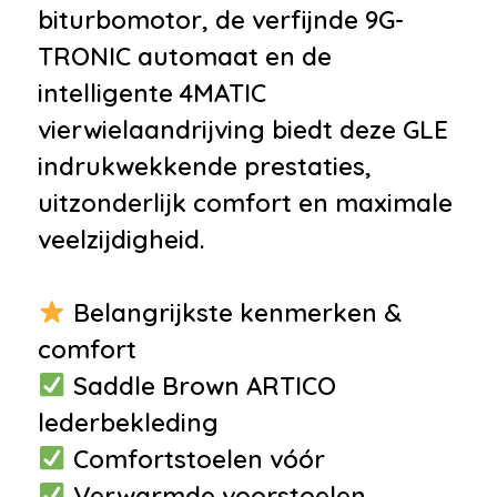
•
Grootlichtassistent
biturbomotor, de verfijnde 9G-
•
Koplampen adaptief
TRONIC automaat en de
•
Lichtmetalen velgen
intelligente 4MATIC
•
Uitlaat sierstuk
vierwielaandrijving biedt deze GLE
•
Warmtewerend glas
indrukwekkende prestaties,
Infotainment
uitzonderlijk comfort en maximale
veelzijdigheid.
•
Audio installatie
•
Navigatiesysteem full map
Belangrijkste kenmerken &
•
Rondomzicht camera
comfort
•
Stuurwiel multifunctioneel
Saddle Brown ARTICO
•
Audioinstallatie met cd-speler
lederbekleding
•
Bluetooth
Comfortstoelen vóór
telefoonvoorbereiding
Verwarmde voorstoelen