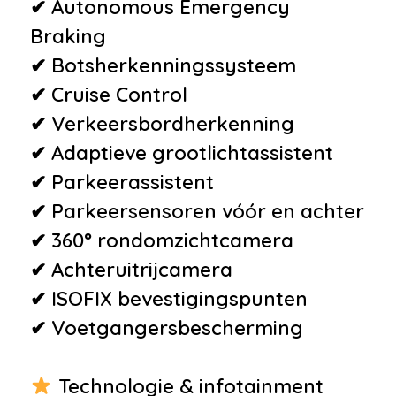
✔ Autonomous Emergency
•
Lederen stuurwiel
Braking
•
Passagiersstoel in hoogte
✔ Botsherkenningssysteem
verstelbaar
✔ Cruise Control
•
Regensensor
✔ Verkeersbordherkenning
•
Sportstoelen
✔ Adaptieve grootlichtassistent
•
Stuurbekrachtiging
✔ Parkeerassistent
•
Stuurbekrachtiging
✔ Parkeersensoren vóór en achter
snelheidsafhankelijk
✔ 360° rondomzichtcamera
•
Stuur verstelbaar
✔ Achteruitrijcamera
Milieu
✔ ISOFIX bevestigingspunten
✔ Voetgangersbescherming
•
Start/stop systeem
Veiligheid
Technologie & infotainment