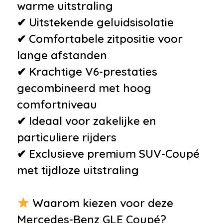
warme uitstraling
•
Spiegelpakket
✔ Uitstekende geluidsisolatie
•
Stoelverwarming voor
✔ Comfortabele zitpositie voor
•
Binnen/buitenspiegel aut.
lange afstanden
dimmend
✔ Krachtige V6-prestaties
•
Bluetooth
gecombineerd met hoog
•
Centrale vergrendeling met
comfortniveau
afstandsbediening
✔ Ideaal voor zakelijke en
•
Connected services
particuliere rijders
•
Electronic climate control
✔ Exclusieve premium SUV-Coupé
•
Niet in gerookt
met tijdloze uitstraling
•
Roetfilter
•
Schakelpaddles
Waarom kiezen voor deze
•
Stuur leder
Mercedes-Benz GLE Coupé?