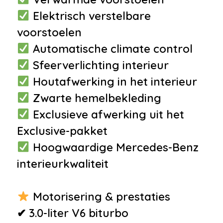
•
DVD speler
Elektrisch verstelbare
•
Multimedia-voorbereiding
voorstoelen
•
Radio cd speler
Automatische climate control
•
Spraakbediening
Sfeerverlichting interieur
Interieur
Houtafwerking in het interieur
•
Airco met elektronische
Zwarte hemelbekleding
regeling
Exclusieve afwerking uit het
•
Comfortstoel(en)
Exclusive-pakket
•
Cruise control
Hoogwaardige Mercedes-Benz
•
Decor Wortelhout
interieurkwaliteit
•
Elektrisch verstelbare stoel(en)
met geheugen
Motorisering & prestaties
•
Gedeeltelijk digitaal
✔ 3.0-liter V6 biturbo