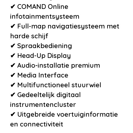
•
Autonomous Emergency
✔ COMAND Online
Braking
infotainmentsysteem
•
Brake Assist System
✔ Full-map navigatiesysteem met
•
Isofix bevestiging voor
harde schijf
kinderzitjes
✔ Spraakbediening
•
Verkeersbord detectie
✔ Head-Up Display
•
Vierwielaandrijving
✔ Audio-installatie premium
•
Achteruitrijcamera
✔ Media Interface
•
Airbag(s) hoofd achter
✔ Multifunctioneel stuurwiel
•
Airbag(s) hoofd voor
✔ Gedeeltelijk digitaal
•
Airbag(s) knie
instrumentencluster
•
Airbag(s) side voor
✔ Uitgebreide voertuiginformatie
•
Airbag bestuurder
en connectiviteit
•
Airbag passagier