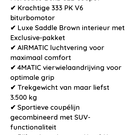
•
Stuur multifunctioneel
✔ Krachtige 333 PK V6
•
Variabele stuuroverbrenging
biturbomotor
•
Voorstoel(en) elektrisch
✔ Luxe Saddle Brown interieur met
verstelbaar
Exclusive-pakket
•
Zomerbanden
✔ AIRMATIC luchtvering voor
maximaal comfort
✔ 4MATIC vierwielaandrijving voor
optimale grip
✔ Trekgewicht van maar liefst
3.500 kg
✔ Sportieve coupélijn
gecombineerd met SUV-
functionaliteit