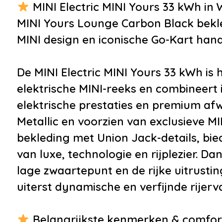
•
Metaalkleur
•
Audio 
MINI Electric MINI Yours 33 kWh in W
•
Union Jack LED
•
Blueto
MINI Yours Lounge Carbon Black bekle
achterlichten
telefoo
MINI design en iconische Go-Kart hand
•
Achterspoiler
•
Multim
•
Buitenspiegels elektrisch
•
Multim
De MINI Electric MINI Yours 33 kWh is
inklapbaar
elektrische MINI-reeks en combineert
•
Buitenspiegels elektrisch
elektrische prestaties en premium afw
verstelbaar
Metallic en voorzien van exclusieve 
•
Buitenspiegels
bekleding met Union Jack-details, bi
verwarmbaar
van luxe, technologie en rijplezier. Da
•
Bumpers in
lage zwaartepunt en de rijke uitrusti
carrosseriekleur
uiterst dynamische en verfijnde rijerv
•
Centrale
deurvergrendeling met
Belangrijkste kenmerken & comfor