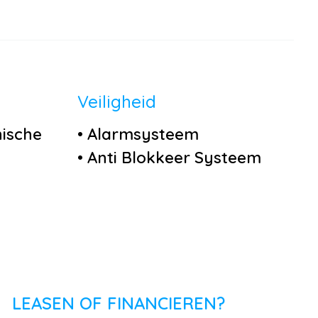
Veiligheid
nische
•
Alarmsysteem
•
Anti Blokkeer Systeem
in
•
Elektronisch Stabiliteits
Programma
•
Hill hold functie
•
Isofix bevestiging voor
kinderzitjes
•
Airbag(s) hoofd voor
LEASEN OF FINANCIEREN?