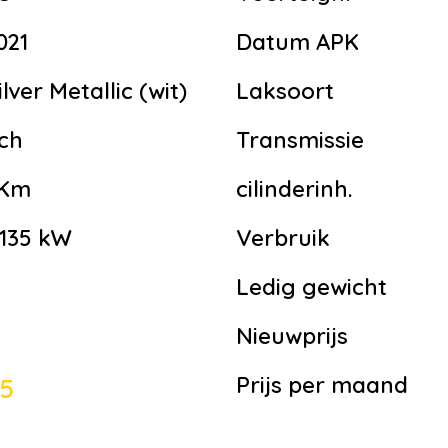
021
Datum APK
lver Metallic (wit)
Laksoort
sch
Transmissie
 Km
cilinderinh.
 135 kW
Verbruik
Ledig gewicht
Nieuwprijs
Prijs per maand
45