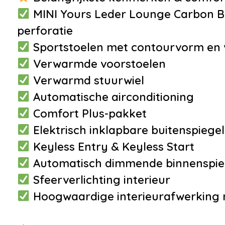
afstandsbediening
MINI Yours Leder Lounge Carbon B
•
Dimlichten automatisch
perforatie
•
Getint glas
Sportstoelen met contourvorm en v
•
LED achterlichten
Verwarmde voorstoelen
•
LED dagrijverlichting
Verwarmd stuurwiel
•
Lichtmetalen velgen
Automatische airconditioning
•
Lichtmetalen velgen 17''
Comfort Plus-pakket
•
Mistlampen voor
Elektrisch inklapbare buitenspiegel
•
Speciale kleur
Keyless Entry & Keyless Start
Automatisch dimmende binnenspie
Sfeerverlichting interieur
Hoogwaardige interieurafwerking 
Overige