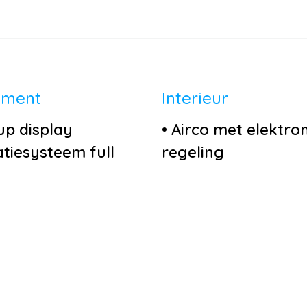
nment
Interieur
p display
•
Airco met elektro
tiesysteem full
regeling
•
Bestuurdersstoel 
iel
hoogte verstelbaar
nctioneel
•
Contour stoelen
d auto
•
Cruise control
carplay
•
Decor carbon
nstallatie
•
Keyless start