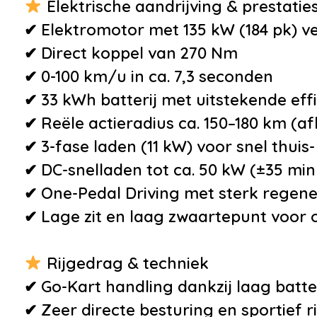
Elektrische aandrijving & prestatie
•
Airco automatisch
✔ Elektromotor met 135 kW (184 pk) 
•
Airconditioning,
✔ Direct koppel van 270 Nm
automatisch met 2 zones
✔ 0-100 km/u in ca. 7,3 seconden
•
Apple Carplay/Android
✔ 33 kWh batterij met uitstekende effi
Auto
✔ Reële actieradius ca. 150–180 km (
•
BTW te verrekenen
✔ 3-fase laden (11 kW) voor snel thuis
•
CCS snellader aansluiting
✔ DC-snelladen tot ca. 50 kW (±35 min
•
Comfort plus-pakket
✔ One-Pedal Driving met sterk regen
•
Connected Navigation
✔ Lage zit en laag zwaartepunt voor 
Plus
•
Connected services
Rijgedrag & techniek
•
Cruise control
✔ Go-Kart handling dankzij laag batt
•
DAB Tuner
✔ Zeer directe besturing en sportief r
•
Diefstalalarmsysteem -