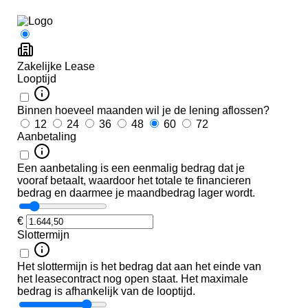
g
•
Airbag(s) side voor
eding
•
Airbag bestuurder
terieur
•
Airbag passagier
•
Alarm klasse
warmd
1(startblokkering)
eding
•
Anti doorSlip Regeling
en
•
Bandenspanningscontrolesy
•
Derde remlicht
end
urmeter