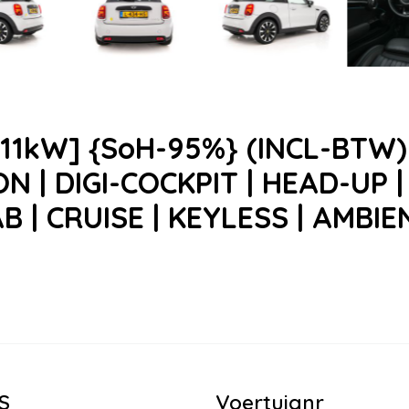
-11kW] {SoH-95%} (INCL-BTW)
| DIGI-COCKPIT | HEAD-UP |
 | CRUISE | KEYLESS | AMBIE
S
Voertuignr