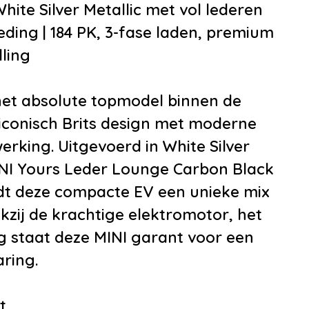
installatie premium
•
Lederen bekledin
hite Silver Metallic met vol lederen
oth
•
Luxe lederen bekl
ding | 184 PK, 3-fase laden, premium
nvoorbereiding
•
Sfeerverlichting in
ling
edia-voorbereiding
•
Sportstuur
edia systeem
•
Voorstoelen ver
 het absolute topmodel binnen de
•
Zwarte hemelbekl
 iconisch Brits design met moderne
•
Achterbank in del
erking. Uitgevoerd in White Silver
neerklapbaar
MINI Yours Leder Lounge Carbon Black
•
Armsteun
edt deze compacte EV een unieke mix
•
Armsteun voor
nkzij de krachtige elektromotor, het
•
Binnenspiegel
ng staat deze MINI garant voor een
automatisch dimm
aring.
•
Boordcomputer
•
Buitentemperatu
t