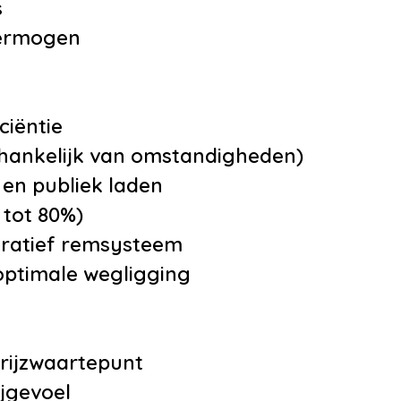
s
vermogen
ciëntie
afhankelijk van omstandigheden)
- en publiek laden
 tot 80%)
eratief remsysteem
optimale wegligging
erijzwaartepunt
ijgevoel