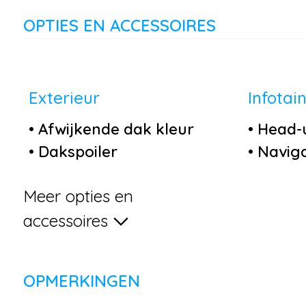
OPTIES EN ACCESSOIRES
Exterieur
Infotai
•
Afwijkende dak kleur
•
Head-u
•
Dakspoiler
•
Naviga
•
Elektronische
map
Meer opties en
remkrachtverdeling
•
Stuurw
•
Fase-3 laden mogelijk
multifu
accessoires
•
Keyless entry
•
Androi
•
LED koplampen
•
Apple 
OPMERKINGEN
•
Lichtmetalen velgen 17"
•
Audio i