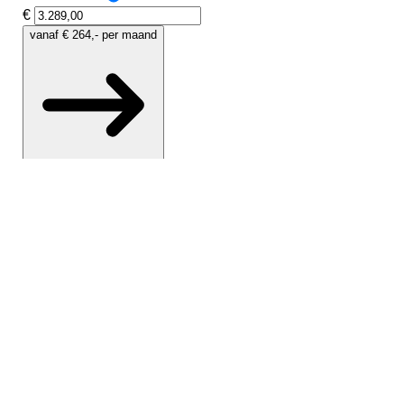
 voor
ter
n hoogte
ng
md
ogte