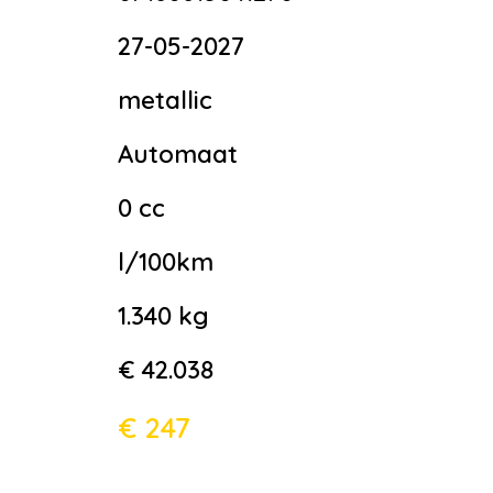
27-05-2027
metallic
Automaat
0 cc
l/100km
1.340 kg
€ 42.038
€ 247