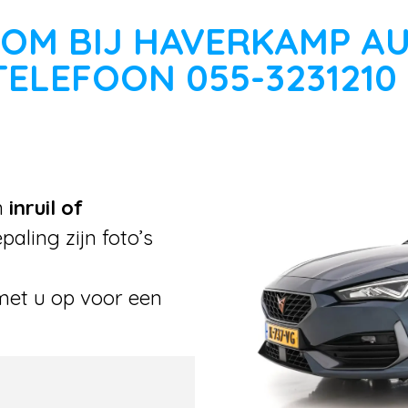
OM BIJ HAVERKAMP A
TELEFOON 055-3231210
n
inruil of
aling zijn foto’s
met u op voor een