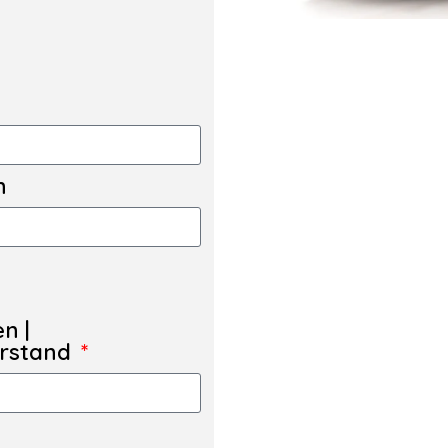
n
en |
erstand