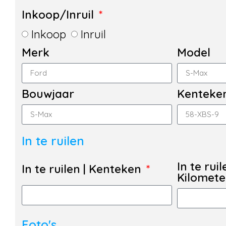
Inkoop/Inruil
Inkoop
Inruil
Merk
Model
Bouwjaar
Kenteke
In te ruilen
In te ruil
In te ruilen | Kenteken
Kilomet
Foto's