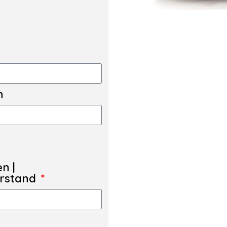
n
en |
erstand