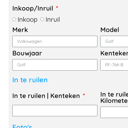
Inkoop/Inruil
Inkoop
Inruil
Merk
Model
Bouwjaar
Kenteke
In te ruilen
In te ruil
In te ruilen | Kenteken
Kilomet
Foto's