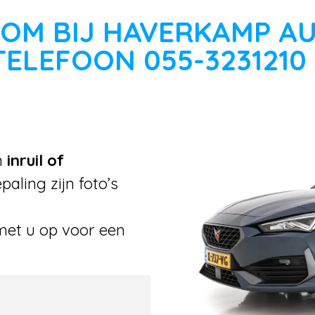
OM BIJ HAVERKAMP A
TELEFOON 055-3231210
n
inruil of
aling zijn foto’s
met u op voor een