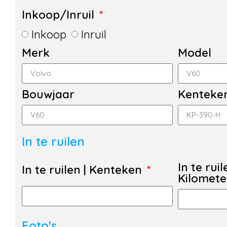
Inkoop/Inruil
Inkoop
Inruil
Merk
Model
Bouwjaar
Kenteke
In te ruilen
In te ruil
In te ruilen | Kenteken
Kilomet
Foto's