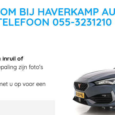
OM BIJ HAVERKAMP A
TELEFOON 055-3231210
n
inruil of
aling zijn foto’s
met u op voor een