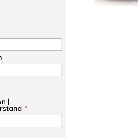
n
en |
erstand