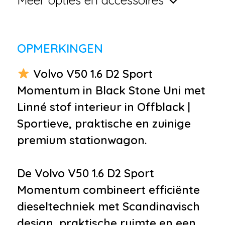
met afstandsbediening
•
Elektronische
remkrachtverdeling
OPMERKINGEN
•
Lichtmetalen velgen 16"
•
Sportieve Shark-fin antenne
Volvo V50 1.6 D2 Sport
•
Trekhaak
Momentum in Black Stone Uni met
•
Buitenspiegels in
Linné stof interieur in Offblack |
carrosseriekleur
Sportieve, praktische en zuinige
•
Bumpers in carrosseriekleur
premium stationwagon.
•
Dimlichten automatisch
•
Getint glas
De Volvo V50 1.6 D2 Sport
•
Mistlampen voor
Momentum combineert efficiënte
Infotainment
dieseltechniek met Scandinavisch
design, praktische ruimte en een