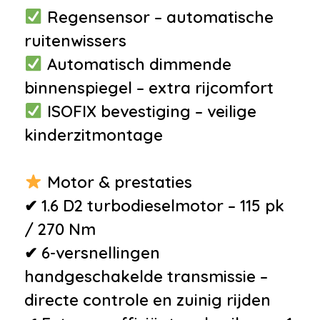
Regensensor – automatische
•
Anti Blokkeer Systeem
ruitenwissers
•
Anti doorSlip Regeling
Automatisch dimmende
•
Elektronisch Stabiliteits
binnenspiegel – extra rijcomfort
Programma
ISOFIX bevestiging – veilige
•
Isofix bevestiging voor
kinderzitmontage
kinderzitjes
•
Airbag(s) hoofd achter
Motor & prestaties
•
Airbag(s) hoofd voor
✔ 1.6 D2 turbodieselmotor – 115 pk
•
Airbag(s) side voor
/ 270 Nm
•
Airbag bestuurder
✔ 6-versnellingen
•
Airbag passagier
handgeschakelde transmissie –
•
Alarm klasse 1(startblokkering)
directe controle en zuinig rijden
•
Derde remlicht