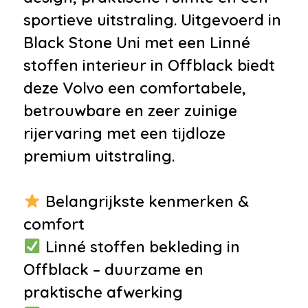
•
Audioinstallatie met cd-speler
sportieve uitstraling. Uitgevoerd in
•
Stuurwiel multifunctioneel
Black Stone Uni met een Linné
Interieur
stoffen interieur in Offblack biedt
•
Airco
deze Volvo een comfortabele,
•
Armsteun voor
betrouwbare en zeer zuinige
•
Bestuurdersstoel in hoogte
rijervaring met een tijdloze
verstelbaar
premium uitstraling.
•
Binnenspiegel automatisch
dimmend
Belangrijkste kenmerken &
•
Boordcomputer
comfort
•
Comfortstoel(en)
Linné stoffen bekleding in
•
Decor aluminium
Offblack – duurzame en
•
Elektrische ramen voor en
praktische afwerking