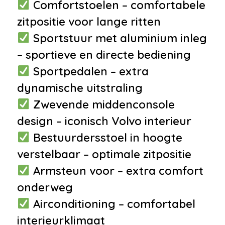
achter
Comfortstoelen – comfortabele
•
Hoofdsteunen voor en achter
zitpositie voor lange ritten
•
Lederen stuurwiel
Sportstuur met aluminium inleg
•
Lederen versnellingspook
– sportieve en directe bediening
•
12Volt aansluiting
Sportpedalen – extra
•
Achterbank in delen
dynamische uitstraling
neerklapbaar
Zwevende middenconsole
•
Bagage-afdekhoes
design – iconisch Volvo interieur
•
Buitentemperatuurmeter
Bestuurdersstoel in hoogte
•
Cruise control
verstelbaar – optimale zitpositie
•
Regensensor
Armsteun voor – extra comfort
•
Stuurbekrachtiging
onderweg
•
Stuur verstelbaar
Airconditioning – comfortabel
Veiligheid
interieurklimaat