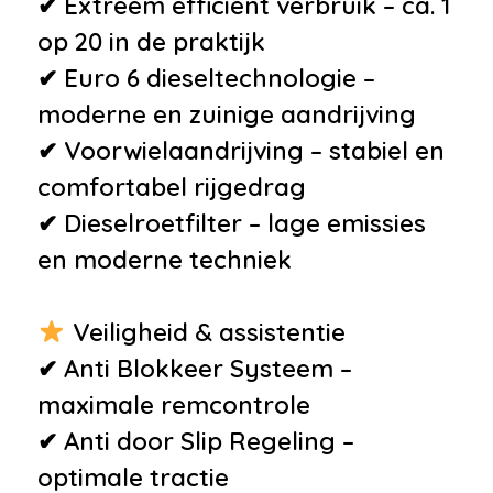
✔ Extreem efficiënt verbruik – ca. 1
Overige
op 20 in de praktijk
•
Automatische dimmer
✔ Euro 6 dieseltechnologie –
binnenspiegel
moderne en zuinige aandrijving
•
Bluetooth
✔ Voorwielaandrijving – stabiel en
•
Bluetooth handsfree systeem
comfortabel rijgedrag
•
Cruise Control
✔ Dieselroetfilter – lage emissies
•
Regensensor
en moderne techniek
•
Electronic climate control
•
Hoofdsteunen anti-whiplash
Veiligheid & assistentie
•
Niet in gerookt
✔ Anti Blokkeer Systeem –
•
Roetfilter
maximale remcontrole
•
Zomerbanden
✔ Anti door Slip Regeling –
optimale tractie