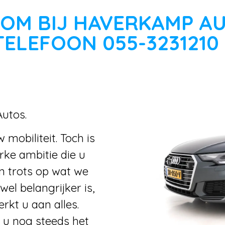
OM BIJ HAVERKAMP A
TELEFOON 055-3231210
utos.
obiliteit. Toch is
erke ambitie die u
jn trots op wat we
el belangrijker is,
rkt u aan alles.
 u nog steeds het