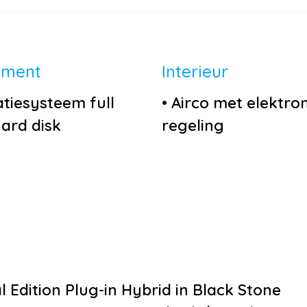
nment
Interieur
tiesysteem full
•
Airco met elektro
ard disk
regeling
uitrijcamera
•
Cruise control ada
nstallatie
•
Decor Titanium
oth
•
Elektrisch verstelb
nvoorbereiding
bestuurdersstoel m
edia-voorbereiding
geheugen
iel
•
Gedeeltelijk digita
nctioneel
instrumentenpanee
 Edition Plug-in Hybrid in Black Stone
•
Interieur