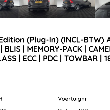
 Edition (Plug-In) (INCL-BTW) 
| BLIS | MEMORY-PACK | CAM
SS | ECC | PDC | TOWBAR | 18
H
Voertuignr