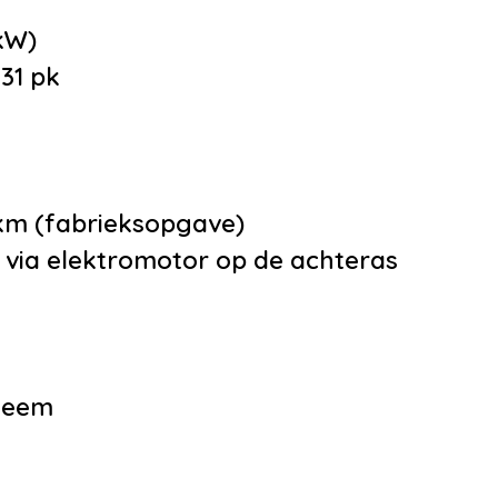
•
Passagiersstoel i
kW)
verstelbaar
31 pk
•
Regensensor
•
Stuur verstelbaar
•
Voorstoelen in ho
verstelbaar
0 km (fabrieksopgave)
 via elektromotor op de achteras
e
ropkomend verkeer
teem
huwing
atisch dimmende
piegels