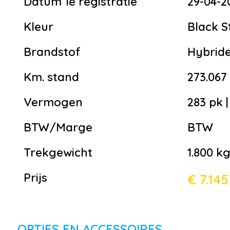
Datum 1e registratie
29-04-2
Kleur
Black S
Brandstof
Hybride
Km. stand
273.06
Vermogen
283 pk 
BTW/Marge
BTW
Trekgewicht
1.800 k
Prijs
€ 7.145
OPTIES EN ACCESSOIRES