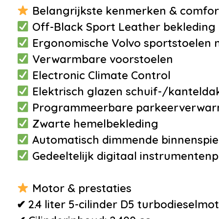
•
Buitenspiegels elektrisch
Belangrijkste kenmerken & comfor
verstelbaar
Off-Black Sport Leather bekleding 
•
Buitenspiegels met
Ergonomische Volvo sportstoelen me
verlichting
Verwarmbare voorstoelen
•
Buitenspiegels
Electronic Climate Control
verwarmbaar
Elektrisch glazen schuif-/kantelda
•
Bumpers in
Programmeerbare parkeerverwar
carrosseriekleur
Zwarte hemelbekleding
•
Centrale
Automatisch dimmende binnenspie
deurvergrendeling met
Gedeeltelijk digitaal instrumenten
afstandsbediening
•
Dakrails
Motor & prestaties
•
Dimlichten automatisch
✔ 2.4 liter 5-cilinder D5 turbodieselmo
•
Getint glas