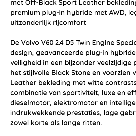
met Off-Black Sport Leather bekleding
achter
premium plug-in hybride met AWD, leg
•
Premium kleur
uitzonderlijk rijcomfort
•
Trekhaak
•
Achterspoiler
De Volvo V60 2.4 D5 Twin Engine Speci
•
Afdekhoes
design, geavanceerde plug-in hybride
•
Buitenspiegel(s)
veiligheid in een bijzonder veelzijdig
automatisch dimmend
het stijlvolle Black Stone en voorzie
•
Buitenspiegels elektr. met
Leather bekleding met witte contrasts
geheugen
combinatie van sportiviteit, luxe en eff
•
Buitenspiegels elektrisch
dieselmotor, elektromotor en intellige
inklapbaar
indrukwekkende prestaties, lage gebr
•
Buitenspiegels elektrisch
zowel korte als lange ritten.
verstel- en verwarmbaar