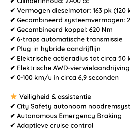
✔ Cilinderinhoud: 2.400 cc
•
Koplampen adaptief
✔ Vermogen dieselmotor: 163 pk (120 
•
Koplampreiniging
✔ Gecombineerd systeemvermogen: 2
•
LED achterlichten
✔ Gecombineerd koppel: 620 Nm
•
LED dagrijverlichting
✔ 6-traps automatische transmissie
•
Mistlampen voor
✔ Plug-in hybride aandrijflijn
•
Parkeersensor achter
✔ Elektrische actieradius tot circa 5
•
Sport uitlaat
✔ Elektrische AWD-vierwielaandrijving
•
Uitlaat sierstuk
✔ 0-100 km/u in circa 6,9 seconden
Veiligheid
Overig
Veiligheid & assistentie
•
Achteruitrijcamera
•
Achte
✔ City Safety autonoom noodremsys
•
Autonomous Emergency
waarsc
✔ Autonomous Emergency Braking
Braking
•
Autom
✔ Adaptieve cruise control
•
Brake Assist System
buitens