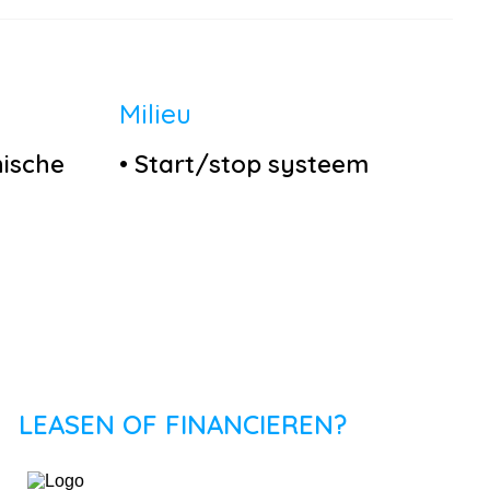
Milieu
nische
•
Start/stop systeem
ptief
.
et
al
LEASEN OF FINANCIEREN?
l