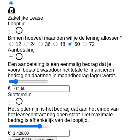
tallatie
g
eding
ng
warmd
eding
en
s