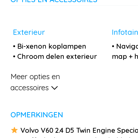
Exterieur
Infotai
•
Bi-xenon koplampen
•
Naviga
•
Chroom delen exterieur
map + h
•
Dakreling Chroom
•
Achter
Meer opties en
•
Elektrisch glazen
•
Audio i
schuif-/kanteldak
•
Blueto
accessoires
•
Elektronische
telefoo
remkrachtverdeling
•
Multim
OPMERKINGEN
•
Lichtmetalen velgen 18''
•
Stuurw
•
Parkeersensor voor
multifu
Volvo V60 2.4 D5 Twin Engine Special
•
Parkeersensor voor en