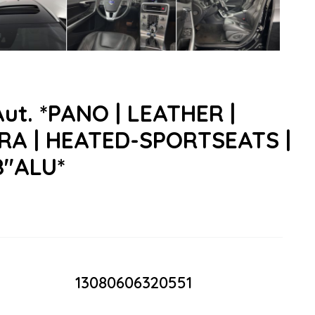
Aut. *PANO | LEATHER |
ERA | HEATED-SPORTSEATS |
''ALU*
13080606320551