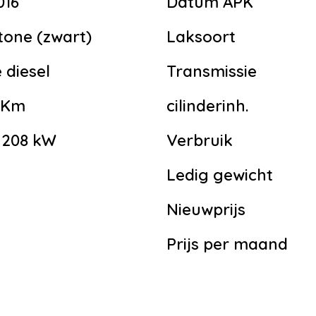
016
Datum APK
tone (zwart)
Laksoort
 diesel
Transmissie
7 Km
cilinderinh.
| 208 kW
Verbruik
Ledig gewicht
g
Nieuwprijs
Prijs per maand