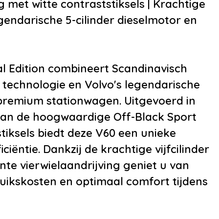
 met witte contraststiksels | Krachtige
voorverwarmingsins
endarische 5-cilinder dieselmotor en
•
Lederen bekledin
•
Luxe lederen bekl
•
Sportstoelen
al Edition combineert Scandinavisch
•
Stuurbekrachtigi
 technologie en Volvo's legendarische
•
Voorstoelen ver
e premium stationwagen. Uitgevoerd in
•
Zwarte hemelbekl
n van de hoogwaardige Off-Black Sport
•
12Volt aansluiting
tiksels biedt deze V60 een unieke
•
Achterbank in del
iciëntie. Dankzij de krachtige vijfcilinder
neerklapbaar
nte vierwielaandrijving geniet u van
•
Armsteun
uikskosten en optimaal comfort tijdens
•
Armsteun achter
•
Bagage-afdekhoe